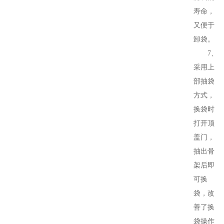
寿命，
又便于
卸袋。
7、
采用上
部抽袋
方式，
换袋时
打开顶
盖门，
抽出骨
架后即
可换
袋，改
善了换
袋操作