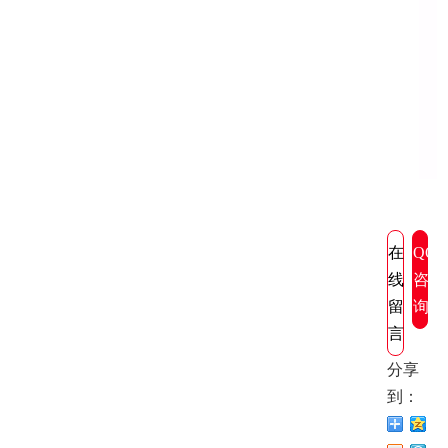
在
QQ
线
咨
留
询
言
分享
到：