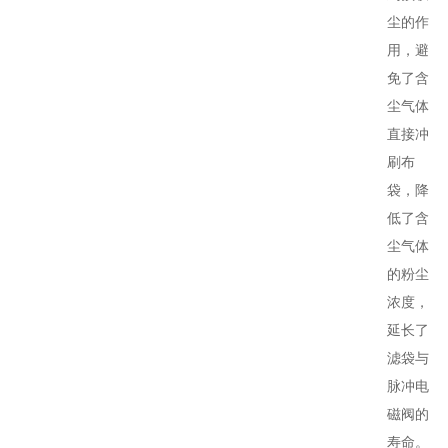
尘的作
用，避
免了含
尘气体
直接冲
刷布
袋，降
低了含
尘气体
的粉尘
浓度，
延长了
滤袋与
脉冲电
磁阀的
寿命。