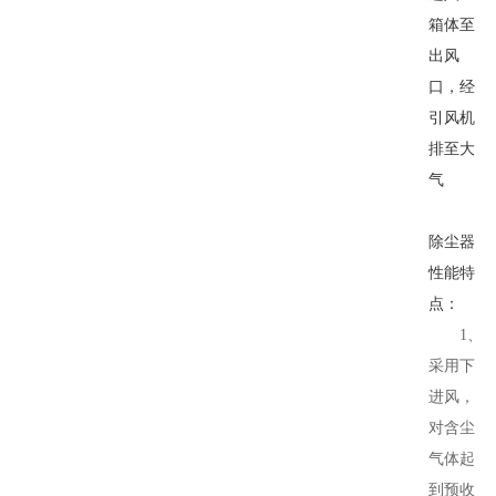
箱体至
出风
口，经
引风机
排至大
气
除尘器
性能特
点：
1、
采用下
进风，
对含尘
气体起
到预收