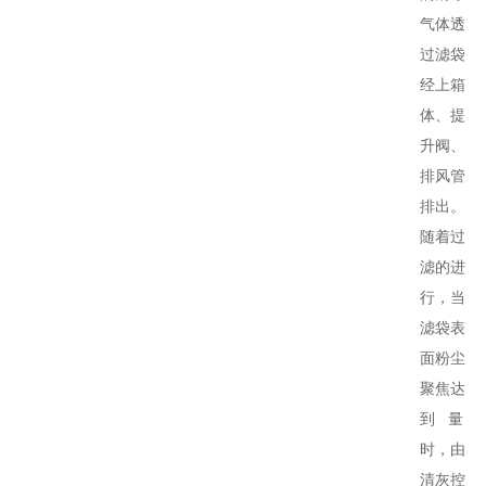
气体透
过滤袋
经上箱
体、提
升阀、
排风管
排出。
随着过
滤的进
行，当
滤袋表
面粉尘
聚焦达
到 量
时，由
清灰控