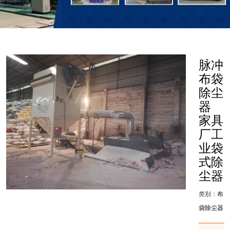
脉冲
布袋
除尘
器
家具
厂工
业袋
式除
尘器
类别：
布
袋除尘器