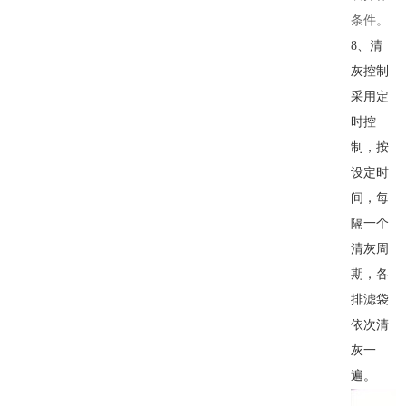
条件。
8、清
灰控制
采用定
时控
制，按
设定时
间，每
隔一个
清灰周
期，各
排滤袋
依次清
灰一
遍。