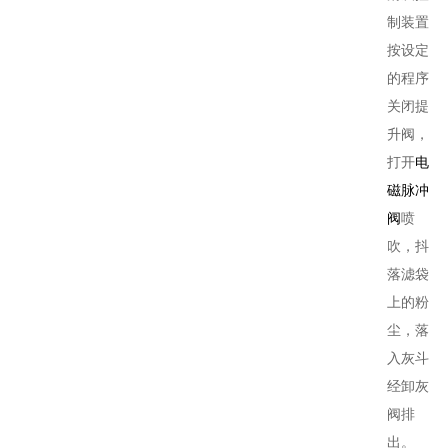
制装置
按设定
的程序
关闭提
升阀，
打开
电
磁脉冲
阀
喷
吹，抖
落滤袋
上的粉
尘，落
入灰斗
经卸灰
阀排
出。