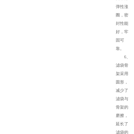
弹性涨
圈，密
封性能
好，牢
固可
靠。
6、
滤袋骨
架采用
圆形，
减少了
滤袋与
骨架的
磨擦，
延长了
滤袋的