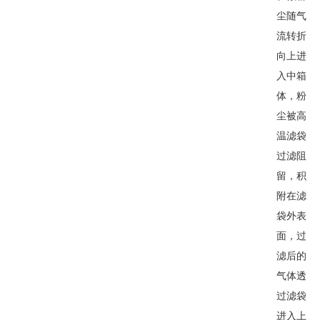
尘随气
流转折
向上进
入中箱
体，粉
尘被高
温滤袋
过滤阻
留，积
附在滤
袋外表
面，过
滤后的
气体透
过滤袋
进入上