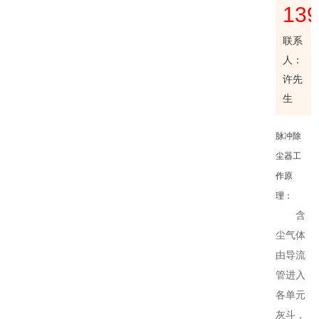
13
联系
人：
许先
生
脉冲除
尘器工
作原
理：
含
尘气体
由导流
管进入
各单元
灰斗，