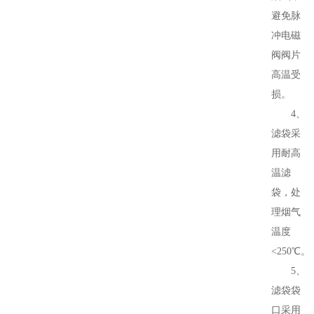
避免脉
冲电磁
阀阀片
高温受
损。
4、
滤袋采
用耐高
温滤
袋，处
理烟气
温度
<250℃。
5、
滤袋袋
口采用