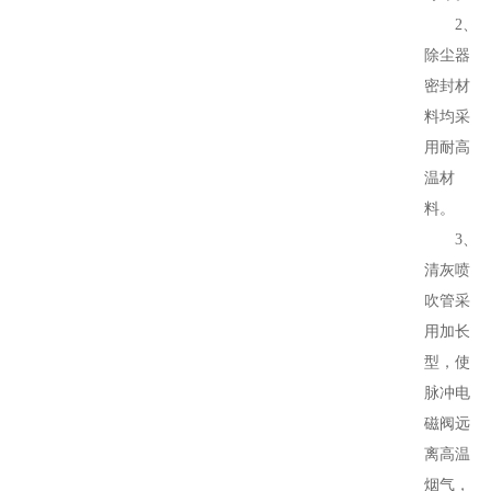
2、
除尘器
密封材
料均采
用耐高
温材
料。
3、
清灰喷
吹管采
用加长
型，使
脉冲电
磁阀远
离高温
烟气，