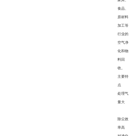
家具、
食品、
原材料
加工等
行业的
空气净
化和物
料回
收。
主要特
点
处理气
量大
除尘效
率高