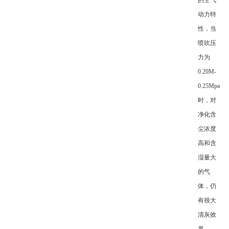
的空气
动力特
性，当
喷吹压
力为
0.20M-
0.25Mpa
时，对
净化含
尘浓度
高和含
湿量大
的气
体，仍
有很大
清灰效