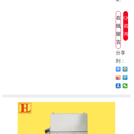
果。
在
QQ
线
咨
留
询
言
分享
到：