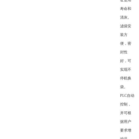
证使用
寿命和
清灰。
滤袋安
装方
便，密
封性
好，可
实现不
停机换
袋。
PLC自动
控制，
并可根
据用户
要求增