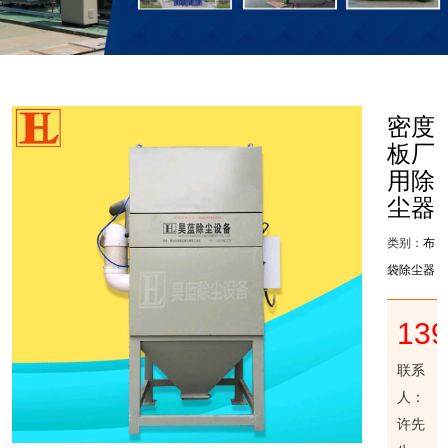
密度
板厂
用除
尘器
类别：
布
袋除尘器
13
联系
人：
许先