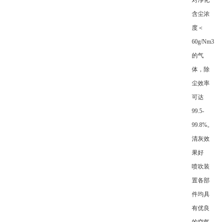
对净化
含尘浓
度＜
60g/Nm3
的气
体，除
尘效率
可达
99.5-
99.8%。
清灰效
果好
喷吹装
置各部
件均具
有优良