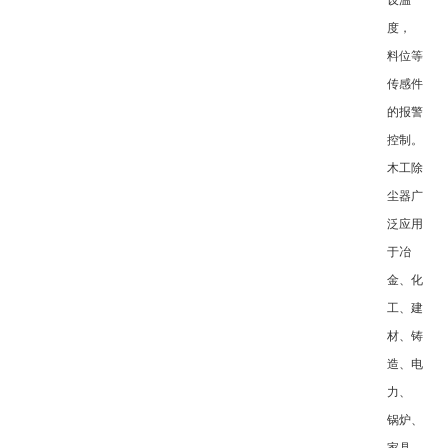
设温
度，
料位等
传感件
的报警
控制。
木工除
尘器广
泛应用
于冶
金、化
工、建
材、铸
造、电
力、
锅炉、