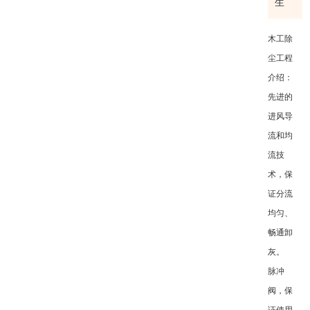
生
木工除
尘工程
介绍：
先进的
进风导
流和均
流技
术，保
证分流
均匀、
畅通卸
灰。
脉冲
阀，保